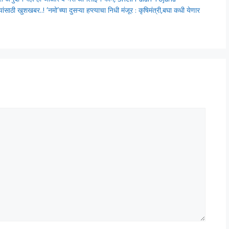
्यंत अनुदान पहा हा जीआर व भरा ऑनलाईन फॉर्म, Sheli Palan Yojana
खबर..! ‘नमो’च्या दुसऱ्या हप्त्याचा निधी मंजूर : कृषिमंत्री,बघा कधी येणार