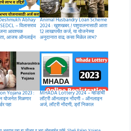
o Deshmukh Abhay
Animal Husbandry Loan Scheme
SEDCL – विलासराव
2024 : खुशखबर..! पशुपालनासाठी आता
ोजना आवश्यक
12 लाखापर्यंत कर्ज, या योजनेच्या
त्रता, आजच ऑनलाईन
अनुदानात वाढ; कसा मिळेल लाभ?
on Yojana 2023 :
MHADA Lottery 2024 – म्हाडाची
शन योजनेत मिळणार
लॉटरी ऑनलाइन नोंदणी – ऑनलाइन
डर पहा
अर्ज, लॉटरी नोंदणी, ड्रॉ निकाल