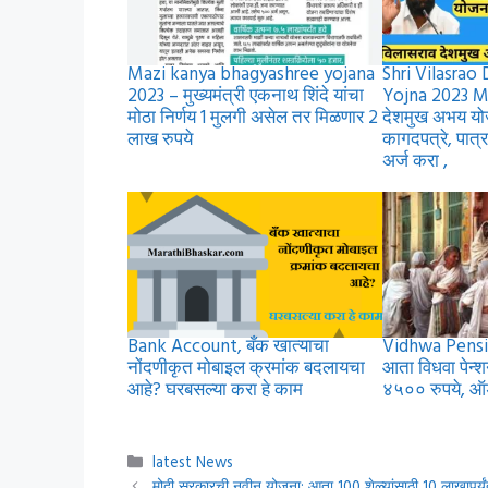
Mazi kanya bhagyashree yojana
Shri Vilasra
2023 – मुख्यमंत्री एकनाथ शिंदे यांचा
Yojna 2023 M
मोठा निर्णय 1 मुलगी असेल तर मिळणार 2
देशमुख अभय य
लाख रुपये
कागदपत्रे, पा
अर्ज करा ,
Bank Account, बँक खात्याचा
Vidhwa Pensi
नोंदणीकृत मोबाइल क्रमांक बदलायचा
आता विधवा पेन्
आहे? घरबसल्या करा हे काम
४५०० रुपये, ऑर्
Categories
latest News