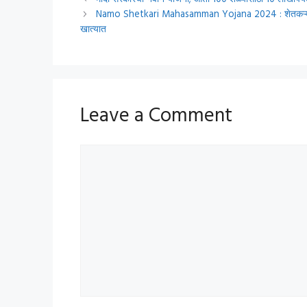
मोदी सरकारची नवीन योजना; आता 100 शेळ्यांसाठी 10 लाखापर
Namo Shetkari Mahasamman Yojana 2024 : शेतकऱ्यांसाठी खुश
खात्यात
Leave a Comment
Comment