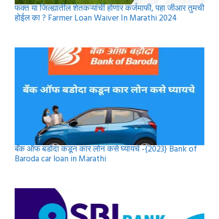
फक्त या जिल्ह्यातील शेतकऱ्यांची होणार कर्जमाफी, पहा जीआर तुमची
होईल का ? Farmer Loan Waiver In Marathi 2024
बँक ऑफ बडोदा कडून कार लोन कसे घ्यायचे -{2023} Bank of
Baroda car loan in Marathi