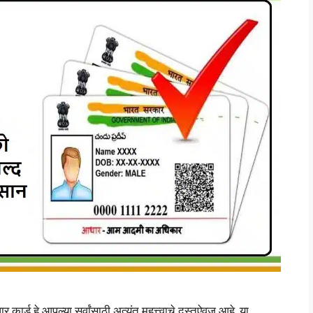
 हे आपल्या सर्वांसाठी अत्यंत महत्त्वाचे दस्तऐवज आहे. या